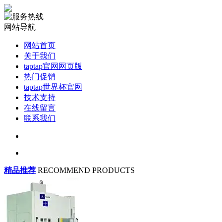
网站导航
网站首页
关于我们
taptap官网网页版
热门促销
taptap世界杯官网
技术支持
在线留言
联系我们
精品推荐
RECOMMEND PRODUCTS