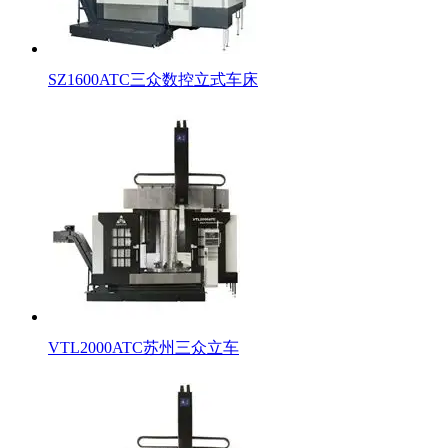
SZ1600ATC三众数控立式车床
VTL2000ATC苏州三众立车