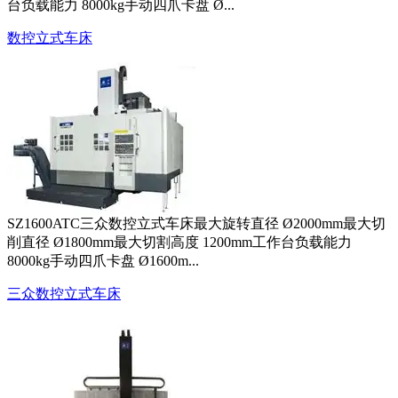
台负载能力 8000kg手动四爪卡盘 Ø...
数控立式车床
SZ1600ATC三众数控立式车床最大旋转直径 Ø2000mm最大切
削直径 Ø1800mm最大切割高度 1200mm工作台负载能力
8000kg手动四爪卡盘 Ø1600m...
三众数控立式车床