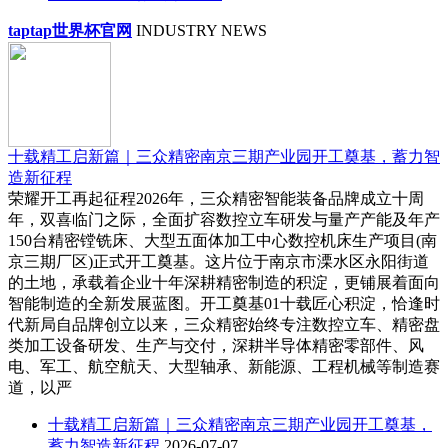
taptap世界杯官网
INDUSTRY NEWS
十载精工启新篇｜三众精密南京三期产业园开工奠基，蓄力智
造新征程
荣耀开工再起征程2026年，三众精密智能装备品牌成立十周
年，双喜临门之际，全面扩容数控立车研发与量产产能及年产
150台精密镗铣床、大型五面体加工中心数控机床生产项目(南
京三期厂区)正式开工奠基。这片位于南京市溧水区永阳街道
的土地，承载着企业十年深耕精密制造的积淀，更铺展着面向
智能制造的全新发展蓝图。开工奠基01十载匠心积淀，恰逢时
代新局自品牌创立以来，三众精密始终专注数控立车、精密盘
类加工设备研发、生产与交付，深耕半导体精密零部件、风
电、军工、航空航天、大型轴承、新能源、工程机械等制造赛
道，以严
十载精工启新篇｜三众精密南京三期产业园开工奠基，
蓄力智造新征程
2026-07-07