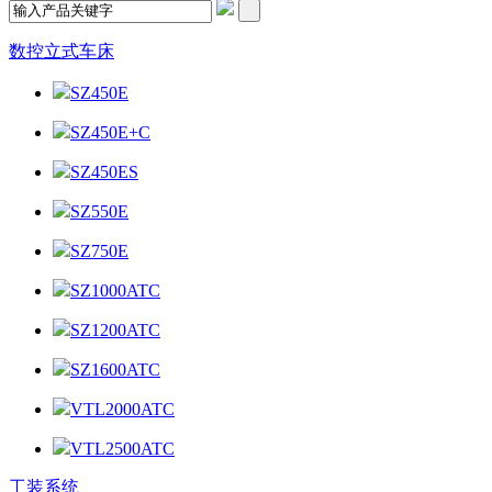
数控立式车床
SZ450E
SZ450E+C
SZ450ES
SZ550E
SZ750E
SZ1000ATC
SZ1200ATC
SZ1600ATC
VTL2000ATC
VTL2500ATC
工装系统