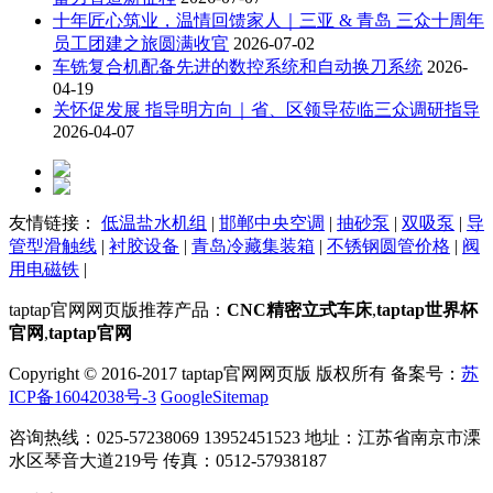
十年匠心筑业，温情回馈家人｜三亚 & 青岛 三众十周年
员工团建之旅圆满收官
2026-07-02
车铣复合机配备先进的数控系统和自动换刀系统
2026-
04-19
关怀促发展 指导明方向｜省、区领导莅临三众调研指导
2026-04-07
友情链接：
低温盐水机组
|
邯郸中央空调
|
抽砂泵
|
双吸泵
|
导
管型滑触线
|
衬胶设备
|
青岛冷藏集装箱
|
不锈钢圆管价格
|
阀
用电磁铁
|
taptap官网网页版推荐产品：
CNC精密立式车床
,
taptap世界杯
官网
,
taptap官网
Copyright © 2016-2017 taptap官网网页版 版权所有 备案号：
苏
ICP备16042038号-3
GoogleSitemap
咨询热线：025-57238069 13952451523 地址：江苏省南京市溧
水区琴音大道219号 传真：0512-57938187