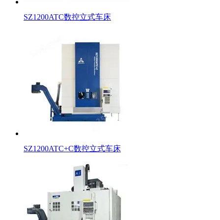
SZ1200ATC数控立式车床
SZ1200ATC+C数控立式车床