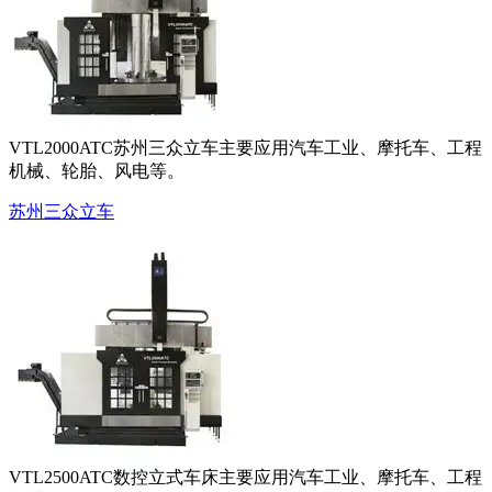
VTL2000ATC苏州三众立车主要应用汽车工业、摩托车、工程
机械、轮胎、风电等。
苏州三众立车
VTL2500ATC数控立式车床主要应用汽车工业、摩托车、工程